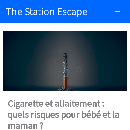
Aller
The Station Escape
au
Main
contenu
Men
Cigarette et allaitement :
quels risques pour bébé et la
maman ?