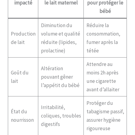
impacté
le lait maternel
pour protéger le
bébé
Diminution du
Réduire la
Production
volume et qualité
consommation,
de lait
réduite (lipides,
fumer après la
prolactine)
tétée
Attendre au
Altération
Goût du
moins 2h après
pouvant gêner
lait
une cigarette
l’appétit du bébé
avant d’allaiter
Protéger du
Irritabilité,
État du
tabagisme passif,
coliques, troubles
nourrisson
assurer hygiène
digestifs
rigoureuse