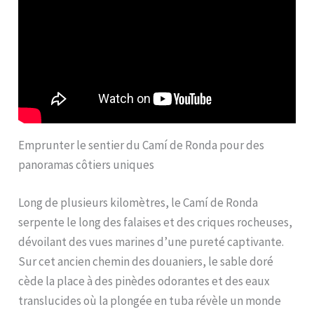
Emprunter le sentier du Camí de Ronda pour des
panoramas côtiers uniques
Long de plusieurs kilomètres, le Camí de Ronda
serpente le long des falaises et des criques rocheuses,
dévoilant des vues marines d’une pureté captivante.
Sur cet ancien chemin des douaniers, le sable doré
cède la place à des pinèdes odorantes et des eaux
translucides où la plongée en tuba révèle un monde