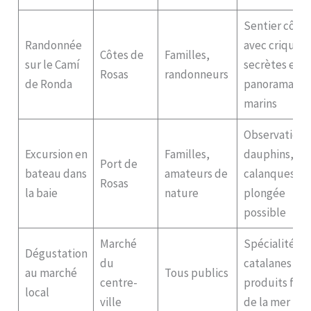
Sentier côtie
Randonnée
avec criques
Côtes de
Familles,
sur le Camí
secrètes et
Rosas
randonneurs
de Ronda
panoramas
marins
Observation 
Excursion en
Familles,
dauphins,
Port de
bateau dans
amateurs de
calanques et
Rosas
la baie
nature
plongée
possible
Marché
Spécialités
Dégustation
du
catalanes et
au marché
Tous publics
centre-
produits frais
local
ville
de la mer