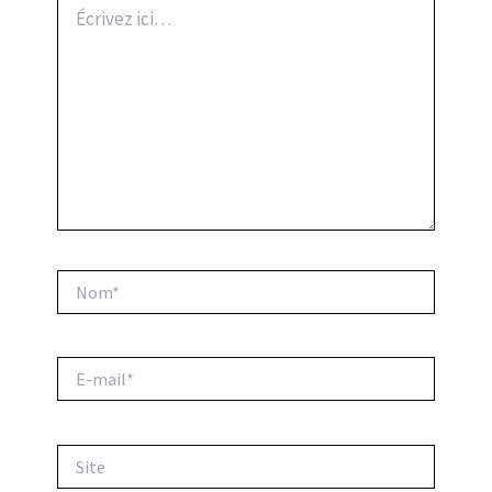
Écrivez
ici…
Nom*
E-
mail*
Site