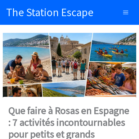
Aller
The Station Escape
au
Main
contenu
Men
Que faire à Rosas en Espagne
: 7 activités incontournables
pour petits et grands